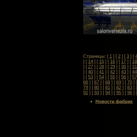
Страницы: [
1
] [
2
] [
3
] [
] [
14
] [
15
] [
16
] [
17
] [
18
] [
27
] [
28
] [
29
] [
30
] [
31
] [
40
] [
41
] [
42
] [
43
] [
44
] [
53
] [
54
] [
55
] [
56
] [
57
66
] [
67
] [
68
] [
69
] [
70
] 
79
] [
80
] [
81
] [
82
] [
83
] 
92
] [
93
] [
94
] [
95
] [
96
] 
Новости фабрик