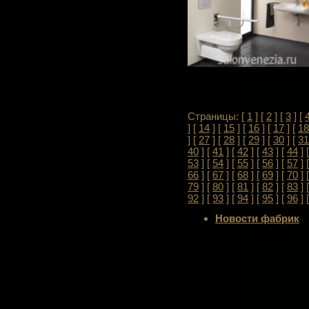
Страницы: [
1
] [
2
] [
3
] [
] [
14
] [
15
] [
16
] [
17
] [
18
] [
27
] [
28
] [
29
] [
30
] [
31
40
] [
41
] [
42
] [
43
] [
44
] 
53
] [
54
] [
55
] [
56
] [
57
] 
66
] [
67
] [
68
] [
69
] [
70
] 
79
] [
80
] [
81
] [
82
] [
83
] 
92
] [
93
] [
94
] [
95
] [
96
] 
Новости фабрик